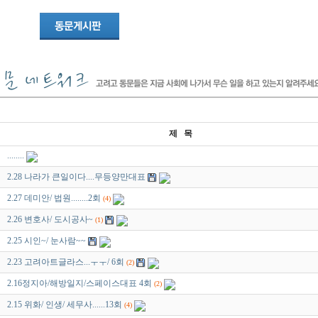
제 목
........
2.28 나라가 큰일이다....무등양만대표
2.27 데미안/ 법원........2회
(4)
2.26 변호사/ 도시공사~
(1)
2.25 시인~/ 눈사람~~
2.23 고려아트글라스...ㅜㅜ/ 6회
(2)
2.16정지아/해방일지/스페이스대표 4회
(2)
2.15 위화/ 인생/ 세무사......13회
(4)