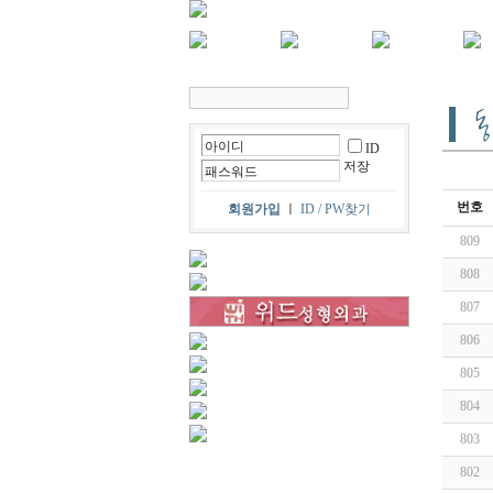
ID
저장
번호
회원가입
ㅣ
ID / PW찾기
809
808
807
806
805
804
803
802