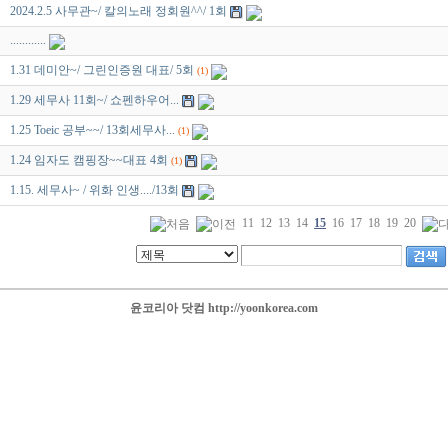
2024.2.5 사무관~/ 칼의노래 정회원^^/ 1회
............
1.31 데미안~/ 그린인증원 대표/ 5회
(1)
1.29 세무사 11회~/ 쇼펜하우어...
1.25 Toeic 공부~~/ 13회세무사...
(1)
1.24 임자도 캠핑장~~대표 4회
(1)
1.15. 세무사~ / 위화 인생..../13회
11
12
13
14
15
16
17
18
19
20
윤코리아 닷컴 http://yoonkorea.com