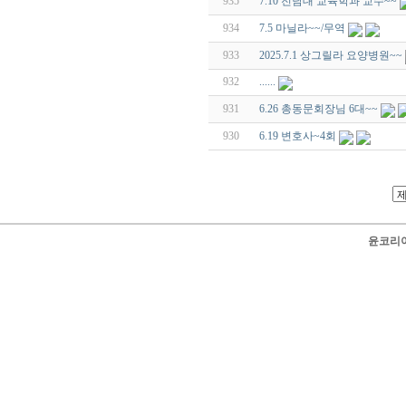
935
7.10 전남대 교육학과 교수~~
934
7.5 마닐라~~/무역
933
2025.7.1 상그릴라 요양병원~~
932
......
931
6.26 총동문회장님 6대~~
930
6.19 변호사~4회
윤코리아 닷