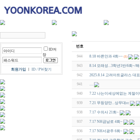
번호
ID저
장
944
8.18 바른안과 4회~~
(1)
943
8.14 모래성...3학년1반/6회~/
회원가입
ㅣ
ID / PW찾기
942
2025.8.14 고려아트글라스 대표
941
....
940
7.22 나는이세상에없는 계절이
939
7.21 무등양만...상무대cc
938
7.17 수의사 21회~
937
7.17 NH금남로 4회~
936
7.17 NH서광주 6회~