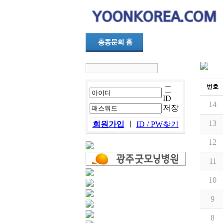
번호
ID
14
저장
13
회원가입
ㅣ
ID / PW찾기
12
11
10
9
8