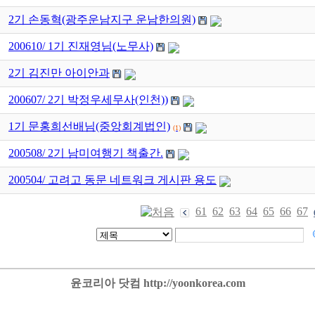
2기 손동혁(광주운남지구 운남한의원)
200610/ 1기 진재영님(노무사)
2기 김진만 아이안과
200607/ 2기 박정우세무사(인천))
1기 문홍희선배님(중앙회계법인)
(1)
200508/ 2기 남미여행기 책출간.
200504/ 고려고 동문 네트워크 게시판 용도
61
62
63
64
65
66
67
윤코리아 닷컴 http://yoonkorea.com