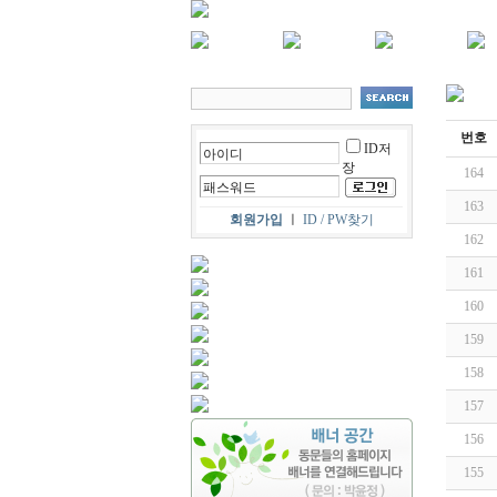
번호
ID저
장
164
163
회원가입
ㅣ
ID / PW찾기
162
161
160
159
158
157
156
155