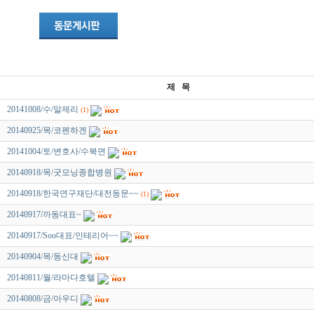
제 목
20141008/수/알제리
(1)
20140925/목/코펜하겐
20141004/토/변호사/수북면
20140918/목/굿모닝종합병원
20140918/한국연구재단/대전동문~~
(1)
20140917/까동대표~
20140917/Soo대표/인테리어~~
20140904/목/동신대
20140811/월/라마다호텔
20140808/금/아우디