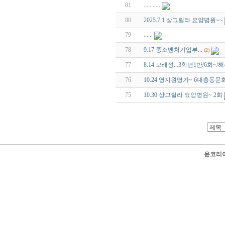
81
...........
80
2025.7.1 상그릴라 요양병원~~
79
......
78
9.17 중소벤처기업부...
(2)
77
8.14 모래성...3학년1반/6회~/
76
10.24 영지원명가~ 6대총동문
75
10.30 샹그릴라 요양병원~ 2회
윤코리아 닷