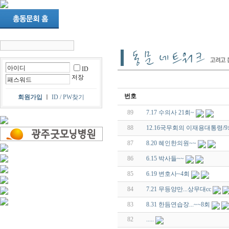
ID
저장
번호
회원가입
ㅣ
ID / PW찾기
89
7.17 수의사 21회~
88
12.16국무회의 이재용대통령
87
8.20 혜인한의원~~
86
6.15 박사들~~
85
6.19 변호사~4회
84
7.21 무등양만...상무대cc
83
8.31 한듬연습장...~~8회
82
.....