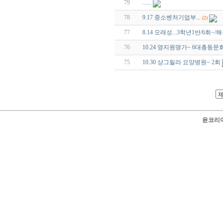
79
......
78
9.17 중소벤처기업부...
(2)
77
8.14 모래성...3학년1반/6회~/
76
10.24 영지원명가~ 6대총동문
75
10.30 샹그릴라 요양병원~ 2회
윤코리아 닷