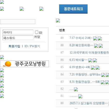
번호
ID
저장
89
7.17 수의사 21회~
88
8.20 혜인한의원~~
회원가입
ㅣ
ID / PW찾기
87
12.16국무회의 이재용대통령
86
6.15 박사들~~
85
6.19 변호사~4회
84
7.21 무등양만...상무대cc
83
8.31 한듬연습장...~~8회
82
.....
81
...........
80
2025.7.1 상그릴라 요양병원~~