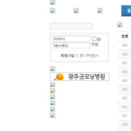
번호
ID
저장
869
868
회원가입
ㅣ
ID / PW찾기
867
866
865
864
863
862
861
860