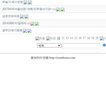
하늘가 레스토랑
20170410/서울신문/ 10회/이주원서기관~
(1)
삼호연세의원
20141008/수/알제리
(1)
광주21세기병원
11
12
13
14
15
16
17
18
19
20
윤코리아 닷컴 http://yoonkorea.com