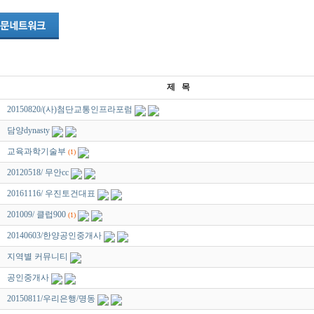
제 목
20150820/(사)첨단교통인프라포럼
담양dynasty
교육과학기술부
(1)
20120518/ 무안cc
20161116/ 우진토건대표
201009/ 클럽900
(1)
20140603/한양공인중개사
지역별 커뮤니티
공인중개사
20150811/우리은행/명동