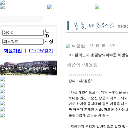
ID
저장
작성일 : 23-09-08 22:39
회원가입
ㅣ
ID / PW찾기
9.9 칼의노래/호밀밭의파수꾼/해방일
글쓴이 :
박윤정
=================
칼의노래/ 김훈/
- 사실 개인적으로 이 책의 독후감을 쓰
보다는 인간 이순신 장군의 내적 고뇌와
이로 하여금 동시대의 같은 아픔을 나누
과 허구가 혼재된 서술, 과도한 수사는
혼란스럽게 만드는 것 같다.
- 지금까지 우리가 일반적으로 알고 있