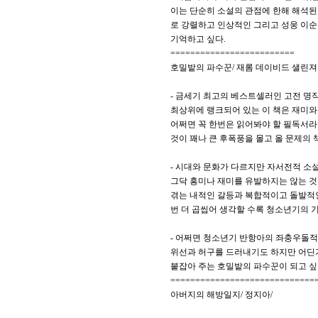
이는 단순히 소설의 관점에 한해 해석된
로 강렬하고 인상적인 그리고 성웅 이순
기억하고 싶다.
=========================
호밀밭의 파수꾼/ 재롬 데이비드 샐린져
- 금세기 최고의 베스트셀러인 고전 
최상위에 랭크되어 있는 이 책은 재미와 
어쩌면 꼭 한번은 읽어봐야 할 필독서라
것이 꽤나 큰 후폭풍을 몰고 올 문제의 
- 시대와 문화가 다르지만 자서전적 소설
그닥 흥미나 재미를 유발하지는 않는 것 
겪는 내적인 갈등과 복합적이고 돌발적
번 더 곱씹어 생각할 수록 청소년기의 
- 어쩌면 청소년기 반항아의 좌충우돌적
위선과 허구를 드러내기도 하지만 어딘
붙잡아 주는 호밀밭의 파수꾼이 되고 싶
=============================
아버지의 해방일지/ 정지아/