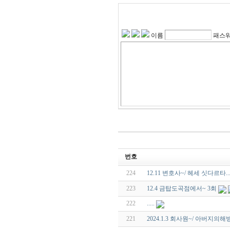
이름
패스
번호
224
12.11 변호사~/ 헤세 싯다르타..
223
12.4 금탑도곡점에서~ 3회
222
.....
221
2024.1.3 회사원~/ 아버지의해