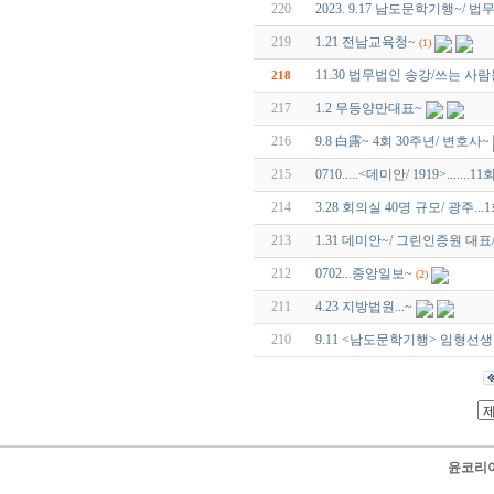
220
2023. 9.17 남도문학기행~/ 
219
1.21 전남교육청~
(1)
11.30 법무법인 송강/쓰는 사람들
218
217
1.2 무등양만대표~
216
9.8 白露~ 4회 30주년/ 변호사~
215
0710.....<데미안/ 1919>.......11
214
3.28 회의실 40명 규모/ 광주...
213
1.31 데미안~/ 그린인증원 대표/
212
0702...중앙일보~
(2)
211
4.23 지방법원...~
210
9.11 <남도문학기행> 임형선생
윤코리아 닷