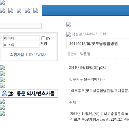
작성일 : 14-09-25 11:19
ID
저장
20140918/목/굿모닝종합병원
글쓴이 :
박윤정
회원가입
ㅣ
ID / PW찾기
2014년 9월18일(목) p7시
상무지구 원두막에서~~
1회조용호(굿모닝종합병원장/초대동문회
주제
-2014년 11월8일(토) 고려고총동문회 in s
-삼합,전복,꽃게탕,wine3병..22장/2회박