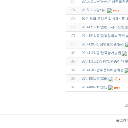
175
20150115/목/논산/삼성연합의
174
20150112/알제리
173
동문 경찰 모임은 있네요~ 혹
172
20141216/화/인천아시아드병원
171
20141211/목/탑정형외과/무안
170
20141205/삼성연합의원/논산
169
20141121/금/한국광기술원
168
20141118/화/S안과/병승이가 
167
20141103/광주문화예술회관
166
20141030/목/GSK
165
20141007/화/청담
윤코리아 닷