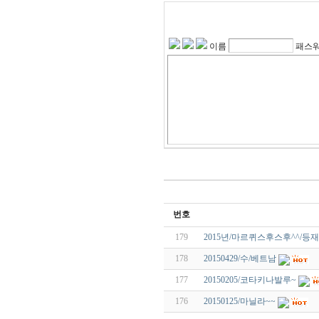
이름
패스
번호
179
2015년/마르퀴스후스후^^/등재
178
20150429/수/베트남
177
20150205/코타키나발루~
176
20150125/마닐라~~