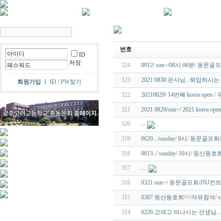
번호
ID
저장
324
0912/ sun~/08시 06분/ 동
323
2021 0830 은사님...퇴임하시는 
회원가입
ㅣ
ID / PW찾기
322
20210829/ 14번째 korea open
321
2021 0829/sun~/ 2021 kore
320
...
319
0620.../susday/ 8시/ 동문골
318
0613../ sunday/ 10시/ 등
317
....
316
0321 sun~/ 동문골프회/JNJ
315
0307 등산동호회^^/자유참석/ 
314
0226 고려고 떠나시는 선생님....