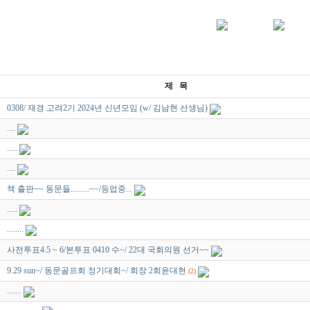
제 목
0308/ 재경 고려2기 2024년 신년모임 (w/ 김남현 선생님)
....
.....
....
책 출판~~ 동문들.........~~/등업중...
.....
........
사전투표4.5 ~ 6/본투표 0410 수~/ 22대 국회의원 선거~~
9.29 sun~/ 동문골프회 정기대회~/ 회장 2회윤대현
(2)
.......