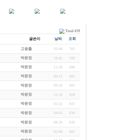
Total 459
글쓴이
날짜
조회
고용출
03-06
702
박윤정
10-01
700
박윤정
11-28
698
박윤정
06-15
691
박윤정
09-28
691
박윤정
12-18
659
박윤정
02-22
647
박윤정
04-01
634
박윤정
08-26
630
박윤정
02-06
601