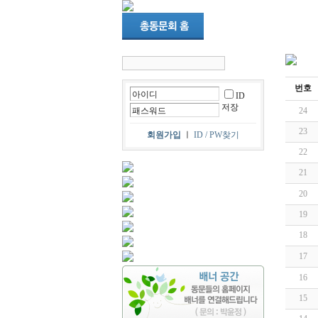
번호
ID
저장
24
23
회원가입
ㅣ
ID / PW찾기
22
21
20
19
18
17
16
15