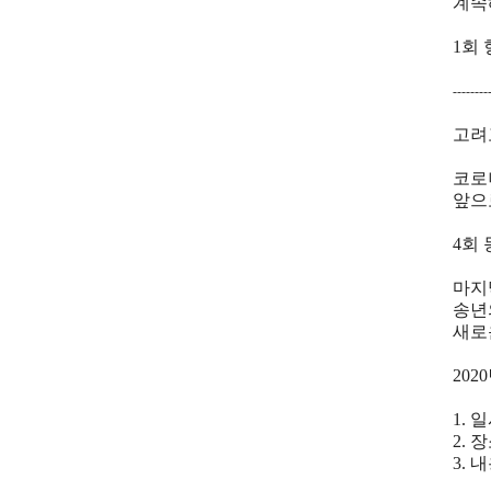
계속
1회
--------
고려
코로
앞으
4회
마지
송년
새로
20
1. 
2. 
3. 