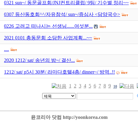
0321 sun~/ 동문골프회/JNJ컨트리클럽/ 9팀/ 기수별 정리~~
0307 등산동호회^^/자유참석/ sun~/증심사 <담양국수>
0226 고려고 떠나시는 선생님......여섯분...
2021 0101 총동문회 소담한 사업계획...~~
....
2020 1212/ sat/ 송년의 밤~/ 결산...
1212/ sat/ p5시 30분/ 라마다호텔4층/ dinner~/ 방역..!!
(2)
1
2
3
4
5
6
7
8
9
10
윤코리아 닷컴 http://yoonkorea.com