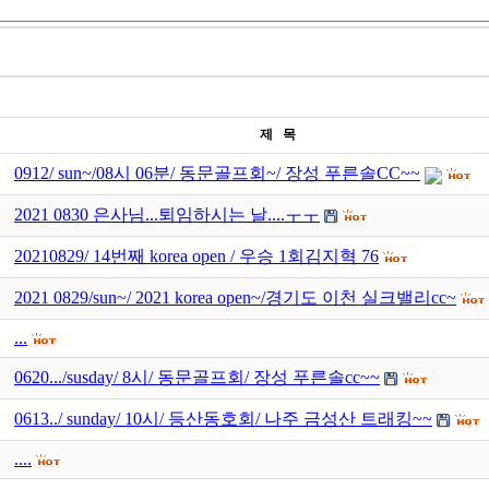
제 목
0912/ sun~/08시 06분/ 동문골프회~/ 장성 푸른솔CC~~
2021 0830 은사님...퇴임하시는 날....ㅜㅜ
20210829/ 14번째 korea open / 우승 1회김지혁 76
2021 0829/sun~/ 2021 korea open~/경기도 이천 실크밸리cc~
...
0620.../susday/ 8시/ 동문골프회/ 장성 푸른솔cc~~
0613../ sunday/ 10시/ 등산동호회/ 나주 금성산 트래킹~~
....