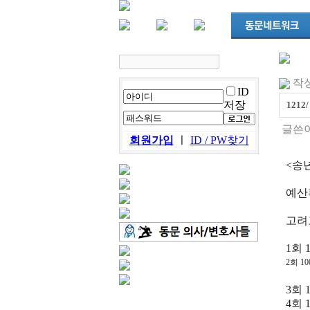
작성일
ID
저장
121
글쓴이
회원가입
ㅣ
ID / PW찾기
<송년의
예산확
고려
1회 
2회 1
3회 
4회 