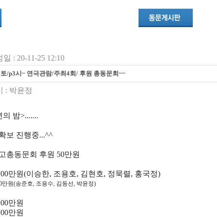
 : 20-11-25 12:10
2/ 토/p3시~ 연극관람/주최4회/ 후원 총동문회~~
 :
박윤정
 밤>.......
보 진행중...^^
고총동문회 후원 50만원
100만원(이승한, 조용호, 김현호, 정묵렬, 홍국정)
00만원(송준호, 조용수, 김동선, 박윤정)
100만원
100만원