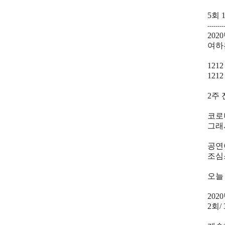
5회 
--------
202
여하튼
121
121
2주
코로
그래
공연
조심
오늘 
202
2회