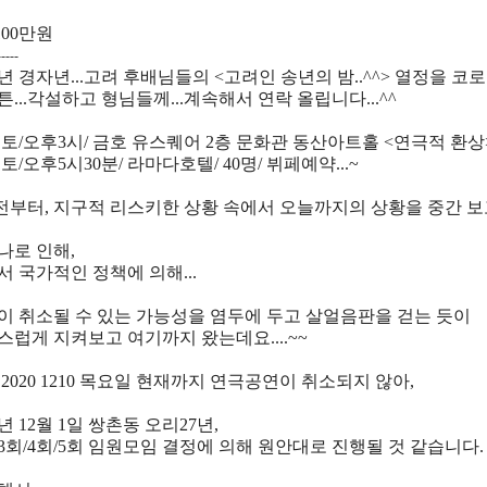
100만원
-----
0년 경자년...고려 후배님들의 <고려인 송년의 밤..^^> 열정을 코로
...각설하고 형님들께...계속해서 연락 올립니다...^^
2 토/오후3시/ 금호 유스퀘어 2층 문화관 동산아트홀 <연극적 환상> 
2 토/오후5시30분/ 라마다호텔/ 40명/ 뷔페예약...~
 전부터, 지구적 리스키한 상황 속에서 오늘까지의 상황을 중간 보
나로 인해,
서 국가적인 정책에 의해...
이 취소될 수 있는 가능성을 염두에 두고 살얼음판을 걷는 듯이
스럽게 지켜보고 여기까지 왔는데요....~~
2020 1210 목요일 현재까지 연극공연이 취소되지 않아,
0년 12월 1일 쌍촌동 오리27년,
/ 3회/4회/5회 임원모임 결정에 의해 원안대로 진행될 것 같습니다.