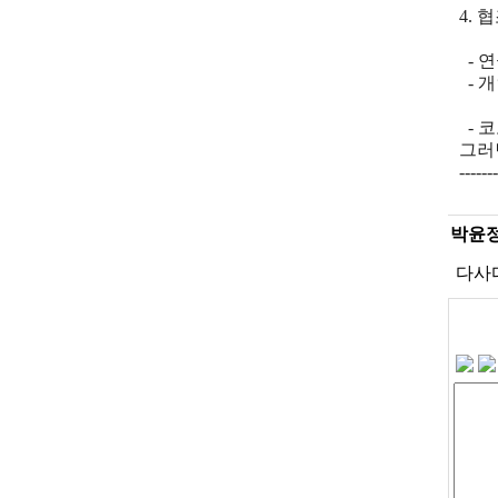
4. 
- 
- 
- 
그러
-------
박윤
다사