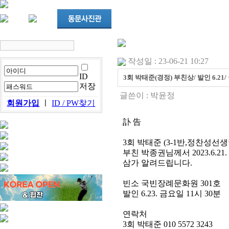
작성일 : 23-06-21 10:27
ID
3회 박태준(경정) 부친상/ 발인 6.21/
저장
글쓴이 :
박윤정
회원가입
ㅣ
ID / PW찾기
訃 告
3회 박태준 (3-1반,정찬성선
부친 박종권님께서 2023.6.2
삼가 알려드립니다.
빈소 국빈장례문화원 301호
발인 6.23. 금요일 11시 30분
연락처
3회 박태준 010 5572 3243