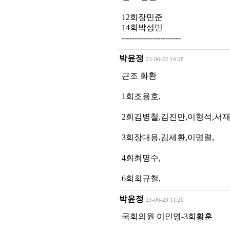
12회장민준
14회박성민
-----------------------
박윤정
23-06-22 14:28
근조 화환
1회조용호,
2회김병철,김진만,이형석,서재
3회장대용,김세환,이명렬,
4회최명수,
6회최규철,
박윤정
23-06-23 11:20
국회의원 이인영-3회황훈