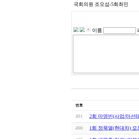
국회의원 조오섭-5회최민
이름
번호
491
2회 마영빈(사업/마선태
490
1회 정묵열(현대차) 모