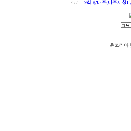
477
9회 방태주(나주시청)부
윤코리아 닷컴 