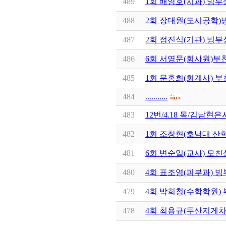
489
1회 배영호(치과) 빙부상
488
2회 장대원(도시공학)
487
2회 정진식(기관) 빙부상
486
6회 서영문(회사원)부친
485
1회 문홍희(회계사) 부친
484
...........
483
12번/4.18 목/김남현
482
1회 조창현(호남대 산
481
6회 변순일(교사) 모친상
480
4회 표조영(피부과) 빙부
479
4회 박희청(수학학원) 
478
4회 최용규(두산지게차) 