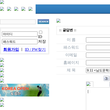
:: 글답변 ::
ID
이 름
저장
패스워드
회원가입
ㅣ
ID / PW찾기
이메일
홈페이지
제 목