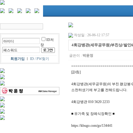
작성일 : 26-06-12 17:57
ID저
장
4회강병관(세무공무원)부친상/발인6월
글쓴이 :
박윤정
회원가입
ㅣ
ID / PW찾기
=============================
[訃告]
4회강병관(세무공무원)의 부친 故강봉수(8
소천하셨기에 부고를 전해드립니다.
4회강병관 010 5620 2233
■ 유가족 및 장례식장확인 ■
https://kbugo.com/go/134441