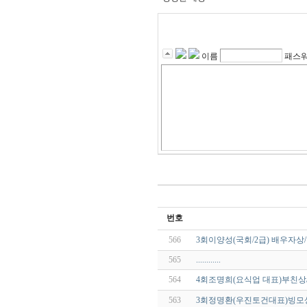
이름
패스
번호
566
3회이양성(국회/2급) 배우자상/
565
............
564
4회조명희(요식업 대표)부친상/
563
3회정명환(우진토건대표)빙모상