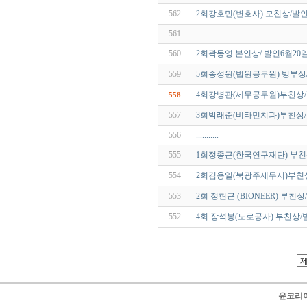
562
2회강호민(변호사) 모친상/발인
561
...........
560
2회곽동영 본인상/ 발인6월2
559
5회송성원(법원공무원) 빙부상/
4회강병관(세무공무원)부친상/발
558
557
3회박래준(비타민치과)부친상/발
556
...........
555
1회정종근(한국연구재단) 부친상/
554
2회김용일(북광주세무서)부친상
553
2회 정현근 (BIONEER) 부친상
552
4회 장석봉(도로공사) 부친상/발
윤코리아 닷