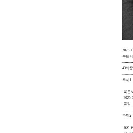
2025 
수완지
---------
43박
---------
주제1
-북콘서
-202
-불참.
---------
주제2
-오리탕