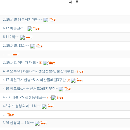
제 목
..............
2026.7.10 해촌낙지마당~~
6.12 어등산cc....
6.11 2회~~
2026.6.10. 13회~~
..........
2026.5.11 이비가 대표~
(1)
4.28 오후6시35분/ kbs2 생생정보/민물장어수협~
4.17 최현규시인님~& 지리산둘레길3구간
(1)
4.10 베르힐cc~ 쿡콘서트5회지부장~
4.7 시애틀 VS 신창동대표~~
(1)
4.3 위드성형외과...1회~~
....
3.26 신경과.....1회~~