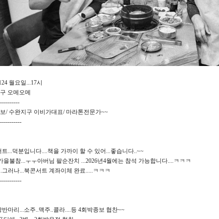
1124 월요일...17시
구 오메오메
----------
종보/ 수완지구 이비가대표/ 마라톤전문가~~
-----------
트...덕분입니다....책을 가까이 할 수 있어...좋습니다..~~
5 가을불참...ㅜㅜ아버님 팔순잔치 ...2026년4월에는 참석 가능합니다....ㅋㅋㅋ
...그러나...북콘서트 계좌이체 완료.....ㅋㅋㅋ
-----------
반마리...소주..맥주..콜라....등 4회박종보 협찬~~