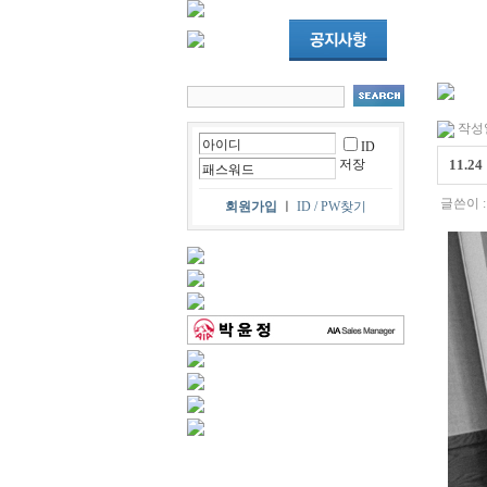
작성일 
ID
저장
11.2
글쓴이 
회원가입
ㅣ
ID / PW찾기