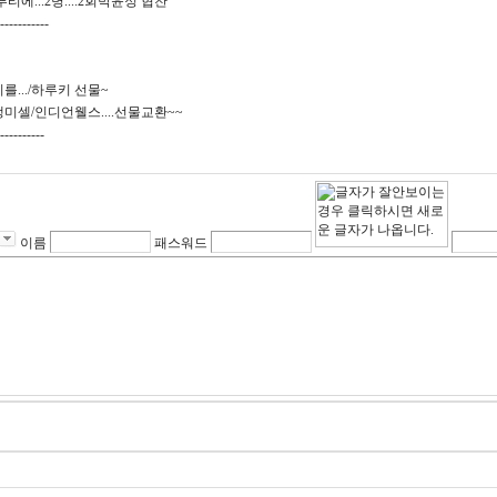
푸티에...2병....2회박윤정 협찬
-----------
를.../하루키 선물~
생미셀/인디언웰스....선물교환~~
----------
이름
패스워드