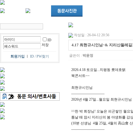
작성일 : 26-04-12 20:56
ID
저장
4.17 최현규시인님~& 지리산둘레길
글쓴이 :
박윤정
회원가입
ㅣ
ID / PW찾기
2026.4.18 토요일...치평동 롯데호텕
북콘서트~~
최현규시인님
----------------------------
2026년 4월 27일...월요일 최현규시인님
^^한 박 회장님! 오늘은 피곤쌓인 월요일
틈날 때 잠시 지리산의 봄 야생화를 
(10분 선생님 4월 25일, 4월의 高山會 산
----------------------------