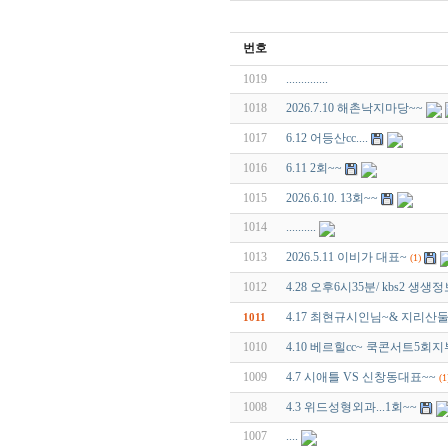
번호
1019
..............
1018
2026.7.10 해촌낙지마당~~
1017
6.12 어등산cc....
1016
6.11 2회~~
1015
2026.6.10. 13회~~
1014
..........
1013
2026.5.11 이비가 대표~
(1)
1012
4.28 오후6시35분/ kbs2 
4.17 최현규시인님~& 지리산
1011
1010
4.10 베르힐cc~ 쿡콘서트5회
1009
4.7 시애틀 VS 신창동대표~~
(1
1008
4.3 위드성형외과...1회~~
1007
....