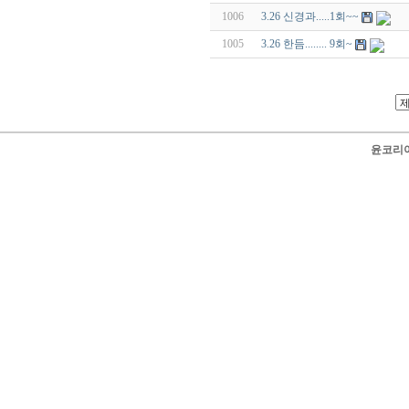
1006
3.26 신경과.....1회~~
1005
3.26 한듬........ 9회~
윤코리아 닷