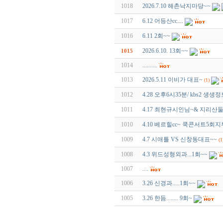
1018
2026.7.10 해촌낙지마당~~
1017
6.12 어등산cc....
1016
6.11 2회~~
2026.6.10. 13회~~
1015
1014
..........
1013
2026.5.11 이비가 대표~
(1)
1012
4.28 오후6시35분/ kbs2 
1011
4.17 최현규시인님~& 지리산
1010
4.10 베르힐cc~ 쿡콘서트5회
1009
4.7 시애틀 VS 신창동대표~~
(1
1008
4.3 위드성형외과...1회~~
1007
....
1006
3.26 신경과.....1회~~
1005
3.26 한듬........ 9회~