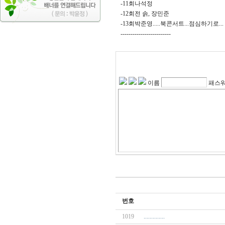
-11회나석정
-12회전 솕, 장민준
-13회박준영.....북콘서트...점심하기로...
-------------------------
이름
패스
번호
1019
..............