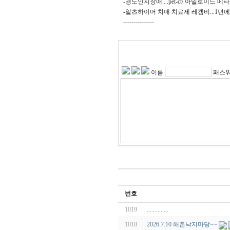
-경도인지장애....pet-ct/ 아밀로이드 메타.
-알츠하이머 치매 치료제 레켐비...1년에
---------------
이름
패스
번호
1019
..............
1018
2026.7.10 해촌낙지마당~~