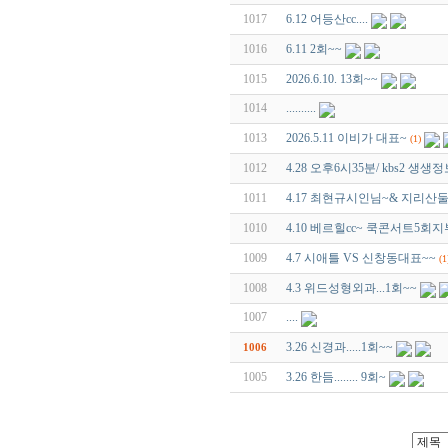
1017
6.12 어등산cc....
1016
6.11 2회~~
1015
2026.6.10. 13회~~
1014
..........
1013
2026.5.11 이비가 대표~
(1)
1012
4.28 오후6시35분/ kbs2 
1011
4.17 최현규시인님~& 지리산
1010
4.10 베르힐cc~ 쿡콘서트5회
1009
4.7 시애틀 VS 신창동대표~~
(1
1008
4.3 위드성형외과...1회~~
1007
....
3.26 신경과.....1회~~
1006
1005
3.26 한듬........ 9회~