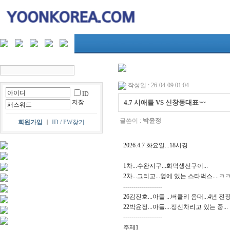
작성일 : 26-04-09 01:04
ID
저장
4.7 시애틀 VS 신창동대표~~
글쓴이 :
박윤정
회원가입
ㅣ
ID / PW찾기
2026.4.7 화요일...18시경
1차...수완지구...화덕생선구이...
2차...그리고...옆에 있는 스타벅스....ㅋ
-------------------
26김진호...아들 ...버클리 음대...4년 전
22박윤정...아들....정신차리고 있는 중...
-------------------
주제1