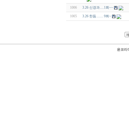
1006
3.26 신경과.....1회~~
1005
3.26 한듬........ 9회~
윤코리아 닷