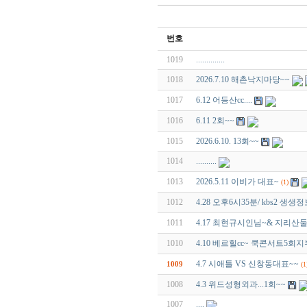
번호
1019
..............
1018
2026.7.10 해촌낙지마당~~
1017
6.12 어등산cc....
1016
6.11 2회~~
1015
2026.6.10. 13회~~
1014
..........
1013
2026.5.11 이비가 대표~
(1)
1012
4.28 오후6시35분/ kbs2 
1011
4.17 최현규시인님~& 지리산
1010
4.10 베르힐cc~ 쿡콘서트5회
4.7 시애틀 VS 신창동대표~~
1009
(1
1008
4.3 위드성형외과...1회~~
1007
....