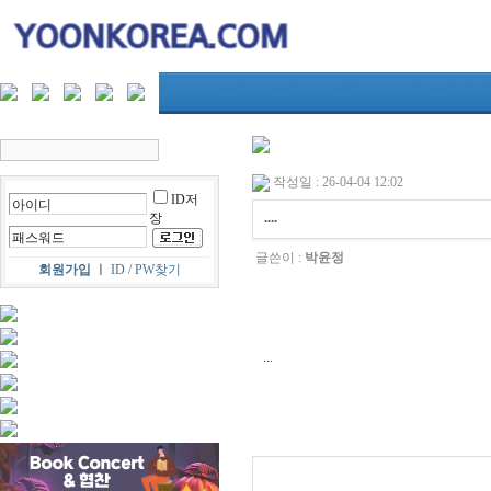
작성일 : 26-04-04 12:02
ID저
....
장
글쓴이 :
박윤정
회원가입
ㅣ
ID / PW찾기
...