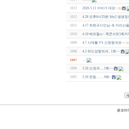
1013
2026.5.11 이비가 대표~
(1)
1012
4.28 오후6시35분/ kbs2 
1011
4.17 최현규시인님~& 지리산
1010
4.10 베르힐cc~ 쿡콘서트5회
1009
4.7 시애틀 VS 신창동대표~~
(1
1008
4.3 위드성형외과...1회~~
....
1007
1006
3.26 신경과.....1회~~
1005
3.26 한듬........ 9회~
윤코리아 닷